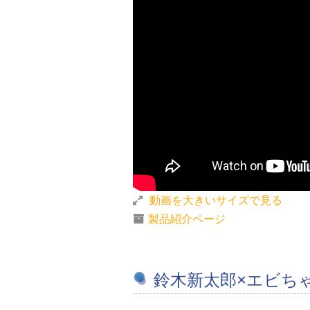
動画を大きいサイズで見る
製品紹介ページ
鈴木新太郎×エビち