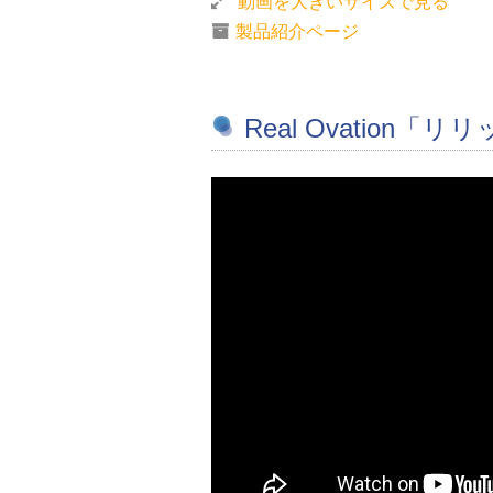
動画を大きいサイズで見る
製品紹介ページ
Real Ovation「