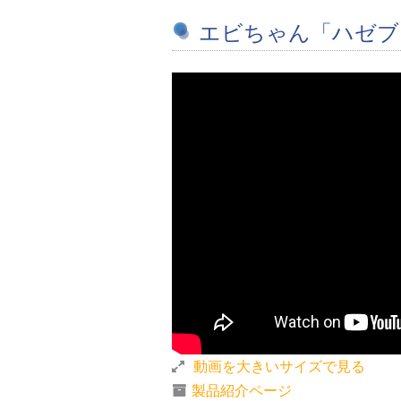
エビちゃん「ハゼブ
動画を大きいサイズで見る
製品紹介ページ