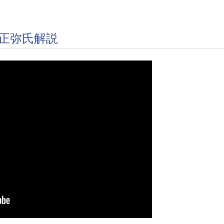
沼正弥氏解説