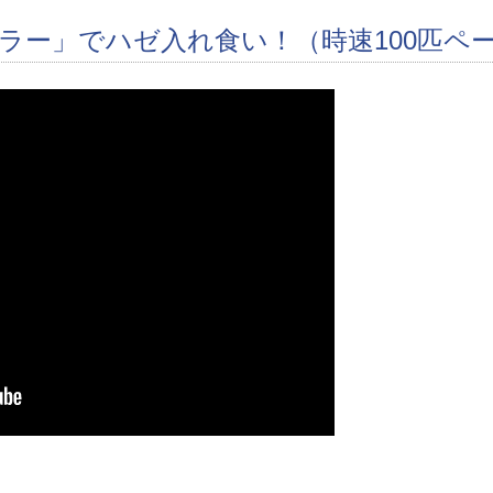
ラー」でハゼ入れ食い！（時速100匹ペー