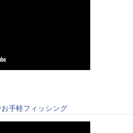
でお手軽フィッシング