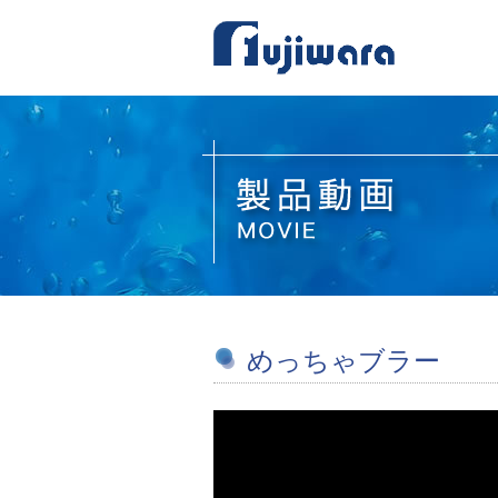
めっちゃブラー