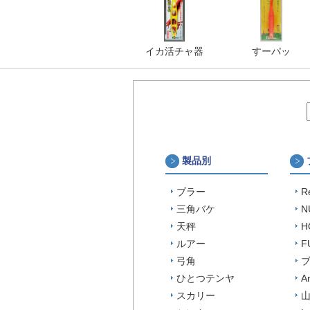
イカ活チャ器
すーパッ
製品別
ブラー
R
三角バケ
N
天秤
H
ルアー
F
弓角
ひとつテンヤ
A
スカリー
山