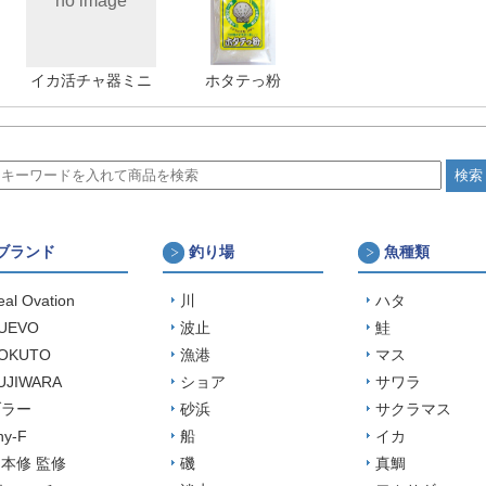
no image
イカ活チャ器ミニ
ホタテっ粉
ブランド
釣り場
魚種類
eal Ovation
川
ハタ
UEVO
波止
鮭
OKUTO
漁港
マス
UJIWARA
ショア
サワラ
ブラー
砂浜
サクラマス
ny-F
船
イカ
本修 監修
磯
真鯛