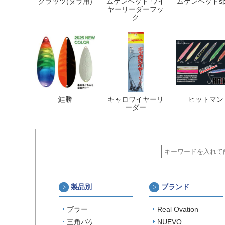
グラッツ(タラ用)
ムゲンヘッド ワイ
ムゲンヘッドspi
ヤーリーダーフッ
ク
鮭勝
キャロワイヤーリ
ヒットマン
ーダー
製品別
ブランド
ブラー
Real Ovation
三角バケ
NUEVO