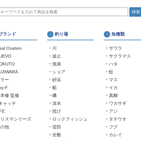
ブランド
釣り場
魚種類
eal Ovation
川
サワラ
UEVO
波止
サクラマス
OKUTO
漁港
ハタ
UJIWARA
ショア
鮭
ブラー
砂浜
マス
ny-F
船
イカ
本修 監修
磯
真鯛
キャッチ
淡水
ワカサギ
FE
投げ
アジ
カリスマシリーズ
ロックフィッシュ
タチウオ
その他
堤防
フグ
全般
カレイ