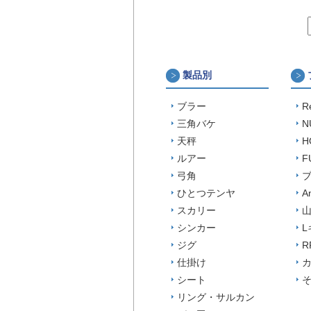
製品別
ブラー
R
三角バケ
N
天秤
H
ルアー
F
弓角
ひとつテンヤ
A
スカリー
山
シンカー
L
ジグ
R
仕掛け
シート
リング・サルカン