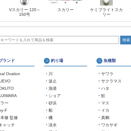
Vスカリー 120～
スカリー
ケミブライトスカ
150号
リー
ブランド
釣り場
魚種類
eal Ovation
川
サワラ
UEVO
波止
サクラマス
OKUTO
漁港
ハタ
UJIWARA
ショア
鮭
ブラー
砂浜
マス
ny-F
船
イカ
本修 監修
磯
真鯛
キャッチ
淡水
ワカサギ