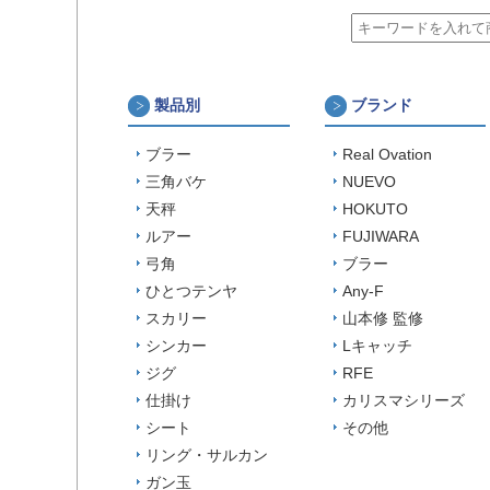
製品別
ブランド
ブラー
Real Ovation
三角バケ
NUEVO
天秤
HOKUTO
ルアー
FUJIWARA
弓角
ブラー
ひとつテンヤ
Any-F
スカリー
山本修 監修
シンカー
Lキャッチ
ジグ
RFE
仕掛け
カリスマシリーズ
シート
その他
リング・サルカン
ガン玉