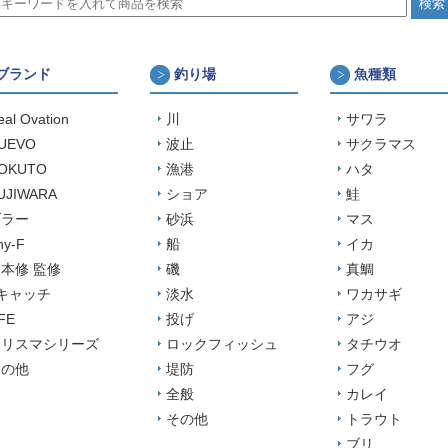
ブランド
釣り場
魚種類
eal Ovation
川
サワラ
UEVO
波止
サクラマス
OKUTO
漁港
ハタ
UJIWARA
ショア
鮭
ブラー
砂浜
マス
ny-F
船
イカ
本修 監修
磯
真鯛
キャッチ
淡水
ワカサギ
FE
投げ
アジ
カリスマシリーズ
ロックフィッシュ
タチウオ
その他
堤防
フグ
全般
カレイ
その他
トラウト
ブリ