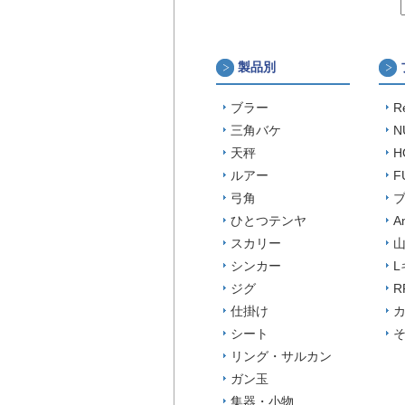
製品別
ブラー
R
三角バケ
N
天秤
H
ルアー
F
弓角
ひとつテンヤ
A
スカリー
山
シンカー
L
ジグ
R
仕掛け
シート
リング・サルカン
ガン玉
集器・小物