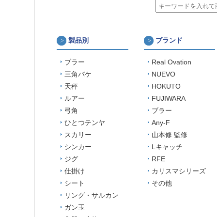
製品別
ブランド
ブラー
Real Ovation
三角バケ
NUEVO
天秤
HOKUTO
ルアー
FUJIWARA
弓角
ブラー
ひとつテンヤ
Any-F
スカリー
山本修 監修
シンカー
Lキャッチ
ジグ
RFE
仕掛け
カリスマシリーズ
シート
その他
リング・サルカン
ガン玉