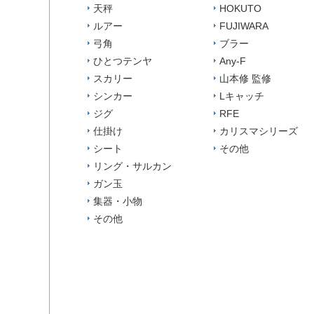
天秤
HOKUTO
ルアー
FUJIWARA
弓角
ブラー
ひとつテンヤ
Any-F
スカリー
山本修 監修
シンカー
Lキャッチ
ジグ
RFE
仕掛け
カリスマシリーズ
シート
その他
リング・サルカン
ガン玉
集器・小物
その他